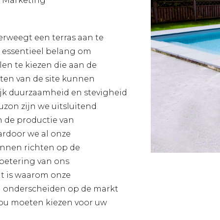
 Marketing
weegt een terras aan te
n essentieel belang om
len te kiezen die aan de
ften van de site kunnen
ijk duurzaamheid en stevigheid
uzon zijn we uitsluitend
n de productie van
ardoor we al onze
nnen richten op de
betering van ons
it is waarom onze
ch onderscheiden op de markt
ou moeten kiezen voor uw