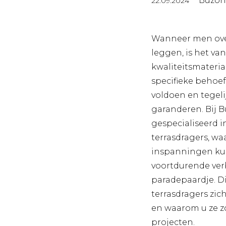
Buzon
22.09.2024
Wanneer men over
leggen, is het va
kwaliteitsmateria
specifieke behoe
voldoen en tegel
garanderen. Bij B
gespecialiseerd i
terrasdragers, wa
inspanningen ku
voortdurende ver
paradepaardje. D
terrasdragers zi
en waarom u ze z
projecten.