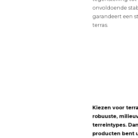
onvoldoende stabi
garandeert een st
terras.
Kiezen voor terr
robuuste, milieuv
terreintypes. Da
producten bent u