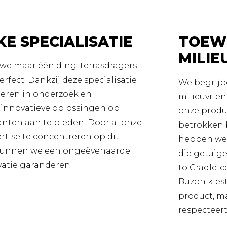
KE SPECIALISATIE
TOEWI
MILIE
we maar één ding: terrasdragers.
rfect. Dankzij deze specialisatie
We begrijp
eren in onderzoek en
milieuvrien
innovatieve oplossingen op
onze produ
anten aan te bieden. Door al onze
betrokken b
tise te concentreren op dit
hebben we 
 kunnen we een ongeëvenaarde
die getuige
vatie garanderen.
to Cradle-ce
Buzon kiest
product, m
respecteert