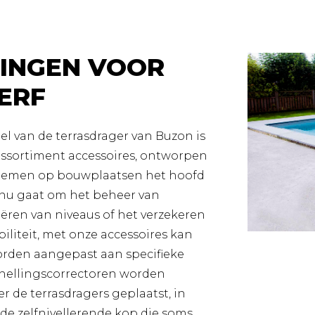
INGEN VOOR
ERF
l van de terrasdrager van Buzon is
assortiment accessoires, ontworpen
blemen op bouwplaatsen het hoofd
t nu gaat om het beheer van
eëren van niveaus of het verzekeren
iliteit, met onze accessoires kan
worden aangepast aan specifieke
hellingscorrectoren worden
r de terrasdragers geplaatst, in
 de zelfnivellerende kop die soms