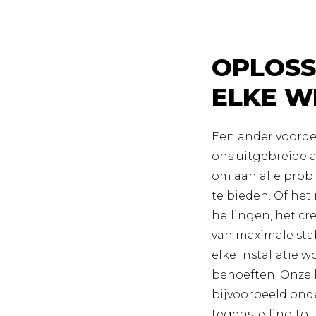
OPLOSS
ELKE W
Een ander voordee
ons uitgebreide 
om aan alle pro
te bieden. Of he
hellingen, het cr
van maximale stab
elke installatie 
behoeften. Onze 
bijvoorbeeld onde
tegenstelling tot