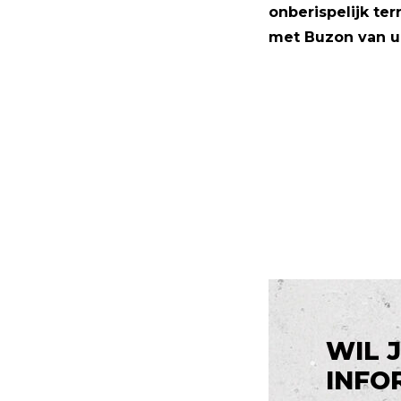
onberispelijk t
met Buzon van u
WIL 
INFO