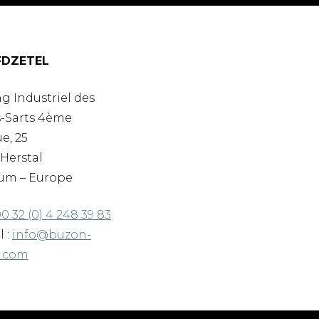
DZETEL
g Industriel des
-Sarts 4ème
e, 25
Herstal
um – Europe
0 32 (0) 4 248 39 83
l :
info@buzon-
d.com