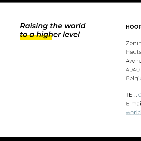
HOOF
Zonin
Hauts
Avenu
4040 
Belgi
TEl. :
0
E-mai
worl