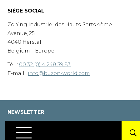
SIÈGE SOCIAL
Zoning Industriel des Hauts-Sarts 4ème
Avenue, 25
4040 Herstal
Belgium – Europe
Tél. :
00 32 (0) 4 248 39 83
E-mail :
info@buzon-world.com
NEWSLETTER
En vous inscrivant à notre liste de diffusion,
vous serez toujours informé des dernières